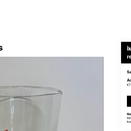
s
İ
r
Sa
Ad
€7
No
bi
ko