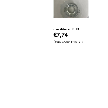
dan itibaren
EUR
€7,74
Ürün kodu:
P16JYB