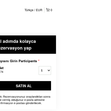
Türkçe
EUR
0
ki adımda kolayca
ezervasyon yap
yısını Girin Participants
*
et
,74
SATIN AL
Rezervasyonunuz onaylandıktan sonra
t:
ze vermiş olduğunuz e-posta adresine
nfirmasyon e-postası gönderilecek.